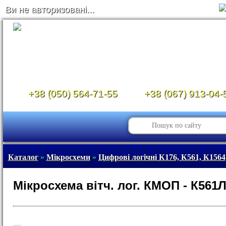
Ви не авторизовані...
+38 (050) 564-71-55
+38 (067) 913-04-
Каталог
»
Мікросхеми
»
Цифрові логічні К176, К561, К1564
Мікросхема вітч. лог. КМОП - К561