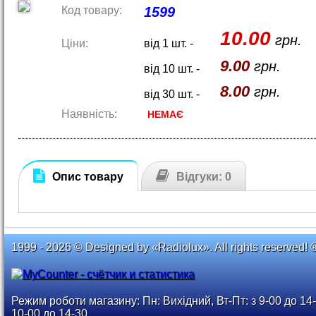
Код товару:
1599
10.00
грн.
Ціни:
від 1 шт. -
9.00
грн.
від 10 шт. -
8.00
грн.
від 30 шт. -
Наявність:
НЕМАЄ
Опис товару
Відгуки: 0
1999 - 2026 © Designed by «Radiolux». All rights reserved! 
Режим роботи магазину: Пн: Вихідний, Вт-Пт: з 9-00 до 14-
10-00 до 14-30