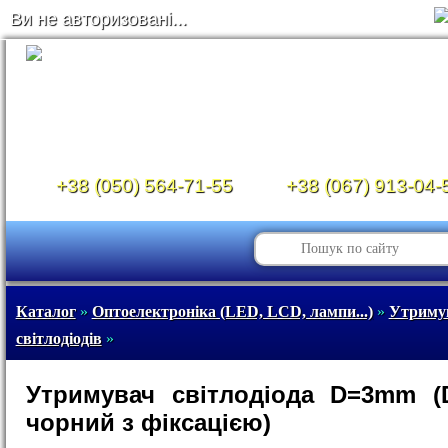
Ви не авторизовані...
+38 (050) 564-71-55
+38 (067) 913-04-
Каталог
»
Оптоелектроніка (LED, LCD, лампи...)
»
Утриму
світлодіодів
»
Утримувач світлодіода D=3mm (
чорний з фіксацією)