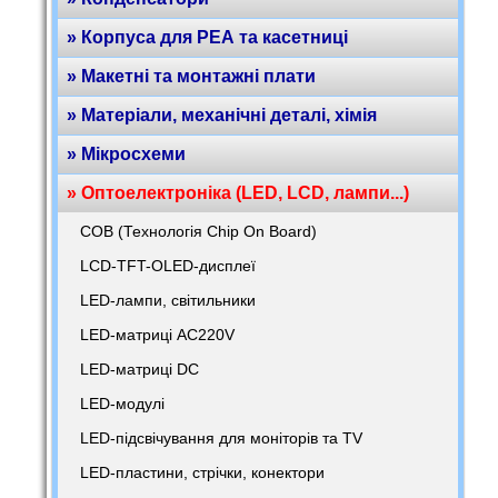
» Корпуса для РЕА та касетниці
» Макетні та монтажні плати
» Матеріали, механічні деталі, хімія
» Мікросхеми
» Оптоелектроніка (LED, LCD, лампи...)
COB (Технологія Chip On Board)
LCD-TFT-OLED-дисплеї
LED-лампи, світильники
LED-матриці AC220V
LED-матриці DC
LED-модулі
LED-підсвічування для моніторів та TV
LED-пластини, стрічки, конектори