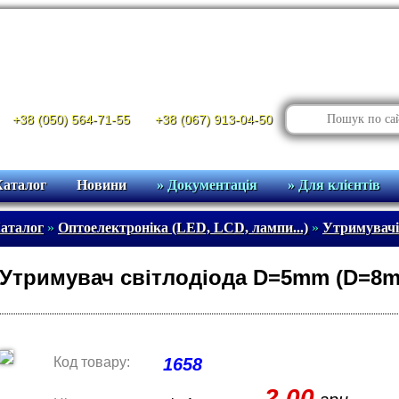
+38 (050) 564-71-55
+38 (067) 913-04-50
Каталог
Новини
» Документація
» Для клієнтів
аталог
»
Оптоелектроніка (LED, LCD, лампи...)
»
Утримувачі 
Утримувач світлодіода D=5mm (D=8m
Код товару:
1658
2.00