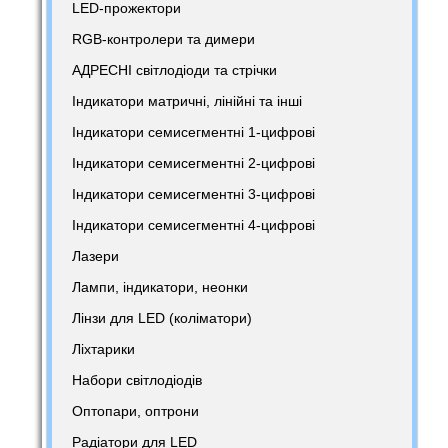
LED-прожектори
RGB-контролери та димери
АДРЕСНІ світлодіоди та стрічки
Індикатори матричні, лінійні та інші
Індикатори семисегментні 1-цифрові
Індикатори семисегментні 2-цифрові
Індикатори семисегментні 3-цифрові
Індикатори семисегментні 4-цифрові
Лазери
Лампи, індикатори, неонки
Лінзи для LED (коліматори)
Ліхтарики
Набори світлодіодів
Оптопари, оптрони
Радіатори для LED