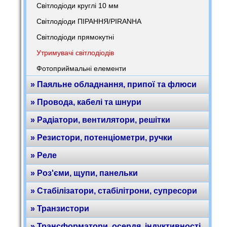
Світлодіоди круглі 10 мм
Світлодіоди ПІРАННЯ/PIRANHA
Світлодіоди прямокутні
Утримувачі світлодіодів
Фотоприймальні елементи
» Паяльне обладнання, припої та флюси
» Провода, кабелі та шнури
» Радіатори, вентилятори, решітки
» Резистори, потенціометри, ручки
» Реле
» Роз'єми, щупи, панельки
» Стабілізатори, стабілітрони, супресори
» Транзистори
» Трансформатори, осердя, індуктивності