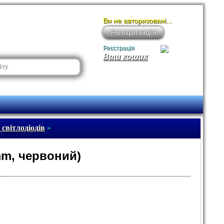
Ви не авторизовані...
Авторизація
Реєстрація
Ваш кошик
світлодіодів
»
m, червоний)