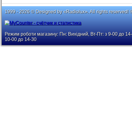
1999 - 2026 © Designed by «Radiolux». All rights reserved! 
Режим роботи магазину: Пн: Вихідний, Вт-Пт: з 9-00 до 14-
10-00 до 14-30