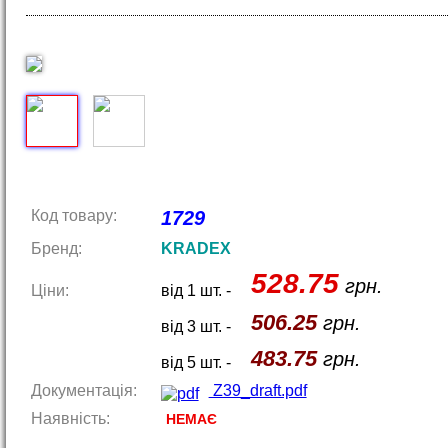
Код товару:
1729
Бренд:
KRADEX
528.75
грн.
Ціни:
від 1 шт. -
506.25
грн.
від 3 шт. -
483.75
грн.
від 5 шт. -
Документація:
Z39_draft.pdf
Наявність:
НЕМАЄ