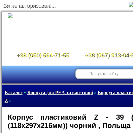
Ви не авторизовані...
+38 (050) 564-71-55
+38 (067) 913-04-
Каталог
»
Корпуса для РЕА та касетниці
»
Корпуса пластико
Z
»
Корпус пластиковий Z - 39 
(118х297х216мм)) чорний , Польща