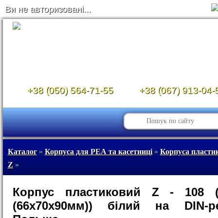
Ви не авторизовані...
+38 (050) 564-71-55
+38 (067) 913-04-
Каталог
»
Корпуса для РЕА та касетниці
»
Корпуса пластико
Z
»
Корпус пластиковий Z - 108 
(66х70х90мм)) білий на DIN-р