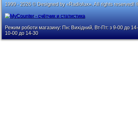
1999 - 2026 © Designed by «Radiolux». All rights reserved! 
Режим роботи магазину: Пн: Вихідний, Вт-Пт: з 9-00 до 14-
10-00 до 14-30