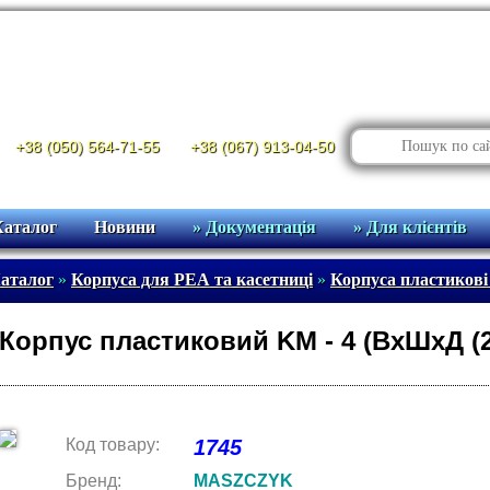
+38 (050) 564-71-55
+38 (067) 913-04-50
Каталог
Новини
» Документація
» Для клієнтів
аталог
»
Корпуса для РЕА та касетниці
»
Корпуса пластикові
Корпус пластиковий KM - 4 (ВхШхД (
Код товару:
1745
Бренд:
MASZCZYK