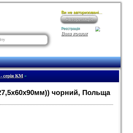
Ви не авторизовані...
Авторизація
Реєстрація
Ваш кошик
 - серія KM
»
27,5х60х90мм)) чорний, Польща