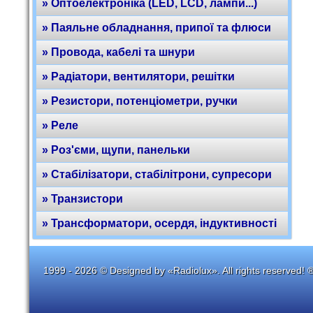
» Оптоелектроніка (LED, LCD, лампи...)
» Паяльне обладнання, припої та флюси
» Провода, кабелі та шнури
» Радіатори, вентилятори, решітки
» Резистори, потенціометри, ручки
» Реле
» Роз'єми, щупи, панельки
» Стабілізатори, стабілітрони, супресори
» Транзистори
» Трансформатори, осердя, індуктивності
1999 - 2026 © Designed by «Radiolux». All rights reserved! 