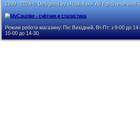
1999 - 2026 © Designed by «Radiolux». All rights reserved! 
Режим роботи магазину: Пн: Вихідний, Вт-Пт: з 9-00 до 14-
10-00 до 14-30