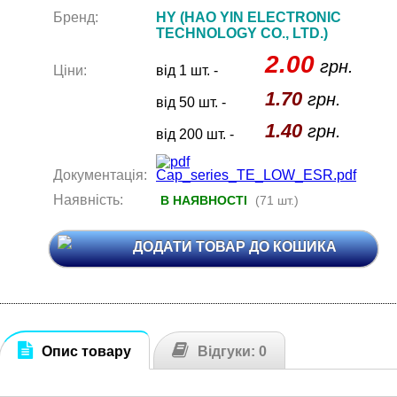
Бренд:
HY (HAO YIN ELECTRONIC
TECHNOLOGY CO., LTD.)
2.00
грн.
Ціни:
від 1 шт. -
1.70
грн.
від 50 шт. -
1.40
грн.
від 200 шт. -
Документація:
Cap_series_TE_LOW_ESR.pdf
Наявність:
В НАЯВНОСТІ
(71 шт.)
ДОДАТИ ТОВАР ДО КОШИКА
Опис товару
Відгуки: 0