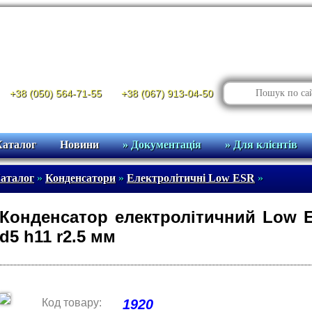
+38 (050) 564-71-55
+38 (067) 913-04-50
Каталог
Новини
» Документація
» Для клієнтів
аталог
»
Конденсатори
»
Електролітичні Low ESR
»
Конденсатор електролітичний Low ES
d5 h11 r2.5 мм
Код товару:
1920