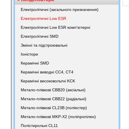
Електролітичні (загального призначення)
Електролітичні Low ESR
Електролітичні Low ESR комп'ютерні
Електролітичні SMD
Змінні та підстроювальні
Іоністори
Керамічні SMD
Керамічні виводні CC4, CT4
Керамічні високовольтні KCK
Метало-плівкові CBB20 (аксіальні)
Метало-плівкові CBB22 (радіальні)
Метало-плівкові CL23B (поліестер)
Метало-плівкові MKP-X2 (поліпропілен)
Полістирольні CL11