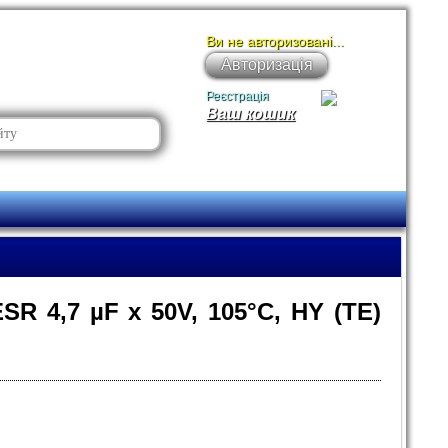
Ви не авторизовані...
Авторизація
Реєстрація
Ваш кошик
R 4,7 µF x 50V, 105°С, HY (TE)