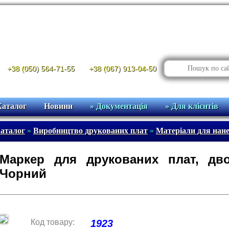
+38 (050) 564-71-55
+38 (067) 913-04-50
Каталог
Новини
» Документація
» Для клієнтів
аталог
»
Виробництво друкованих плат
»
Матеріали для нан
Маркер для друкованих плат, двос
Чорний
Код товару:
1923