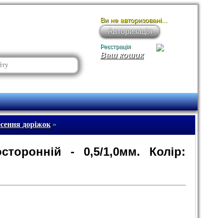
Ви не авторизовані...
Авторизація
Реєстрація
Ваш кошик
есення доріжок
»
торонній - 0,5/1,0мм. Колір: