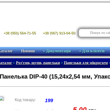
+38 (050) 564-71-55
+38 (067) 913-04-50
Каталог
Новини
» Документація
» Для клієнтів
аталог
»
Роз'єми, щупи, панельки
»
Панельки для мікросхем
Панелька DIP-40 (15,24х2,54 мм, Упако
Код товару:
199
5.00