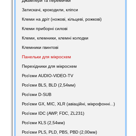
Джампери та перемички
Затискачі, крокодили, кліпси
Клеми на дріт (ножові, кільцеві, рожкові)
Клеми приборні силові
Клеми, клемники, клемні колодки
Клемники гвинтові
Панельки для мікросхем
Перехідники для мікросхем
Роз'єми AUDIO-VIDEO-TV
Роз'єми BLS, BLD (2,54мм)
Роз'єми D-SUB
Роз'єми GX, MIC, XLR (авіаційні, мікрофонні...)
Роз'єми IDC (AWP, FDC, ZL231)
Роз'єми KLS (2,54мм)
Роз'єми PLS, PLD, PBS, PBD (2,00мм)