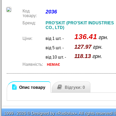
Код
2036
товару:
Бренд:
PRO'SKIT (PRO'SKIT INDUSTRIES
CO., LTD)
136.41
грн.
Ціни:
від 1 шт. -
127.97
грн.
від 5 шт. -
118.13
грн.
від 10 шт. -
Наявність:
НЕМАЄ
Опис товару
Відгуки: 0
1999 - 2026 © Designed by «Radiolux». All rights reserved! 