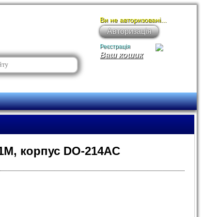
Ви не авторизовані...
Авторизація
Реєстрація
Ваш кошик
S1M, корпус DO-214AC