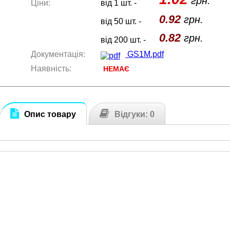
грн.
Ціни:
від 1 шт. -
0.92
грн.
від 50 шт. -
0.82
грн.
від 200 шт. -
Документація:
GS1M.pdf
Наявність:
НЕМАЄ
Опис товару
Відгуки: 0