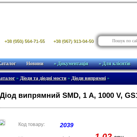
+38 (050) 564-71-55
+38 (067) 913-04-50
Каталог
Новини
» Документація
» Для клієнтів
аталог
»
Діоди та діодні мости
»
Діоди випрямні
»
Діод випрямний SMD, 1 A, 1000 V, G
Код товару:
2039
1.02