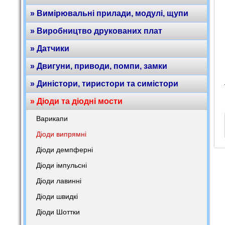
» Вимірювальні прилади, модулі, щупи
» Виробництво друкованих плат
» Датчики
» Двигуни, приводи, помпи, замки
» Диністори, тиристори та симістори
» Діоди та діодні мости
Варикапи
Діоди випрямні
Діоди демпферні
Діоди імпульсні
Діоди лавинні
Діоди швидкі
Діоди Шоттки