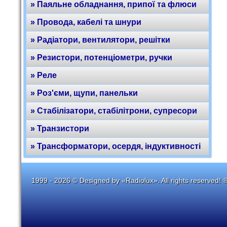
» Паяльне обладнання, припої та флюси
» Провода, кабелі та шнури
» Радіатори, вентилятори, решітки
» Резистори, потенціометри, ручки
» Реле
» Роз'єми, щупи, панельки
» Стабілізатори, стабілітрони, супресори
» Транзистори
» Трансформатори, осердя, індуктивності
1999 - 2026 © Designed by «Radiolux». All rights reserved! 