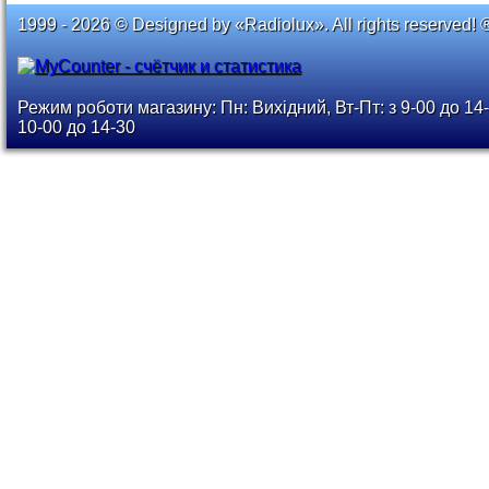
1999 - 2026 © Designed by «Radiolux». All rights reserved! 
Режим роботи магазину: Пн: Вихідний, Вт-Пт: з 9-00 до 14-
10-00 до 14-30