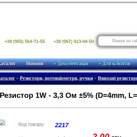
+38 (050) 564-71-55
+38 (067) 913-04-50
Каталог
Новини
» Документація
» Для клієнтів
аталог
»
Резистори, потенціометри, ручки
»
Виводні резисто
Резистор 1W - 3,3 Ом ±5% (D=4mm, L
Код товару:
2217
2.00