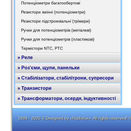
Потенціометри багатообертові
Резистори змінні (потенціометри)
Резистори підстроювальні (трімери)
Ручки для потенціометрів (металеві)
Ручки для потенціометрів (пластикові)
Термістори NTC, PTC
» Реле
» Роз'єми, щупи, панельки
» Стабілізатори, стабілітрони, супресори
» Транзистори
» Трансформатори, осердя, індуктивності
1999 - 2026 © Designed by «Radiolux». All rights reserved! 