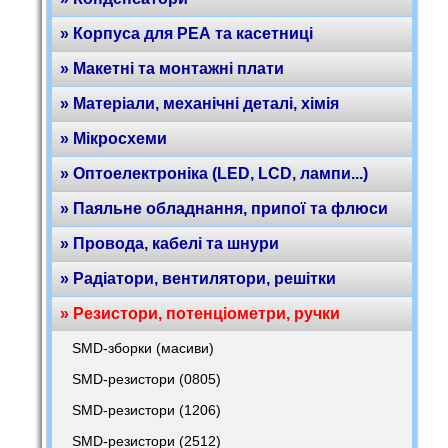
» Корпуса для РЕА та касетниці
» Макетні та монтажні плати
» Матеріали, механічні деталі, хімія
» Мікросхеми
» Оптоелектроніка (LED, LCD, лампи...)
» Паяльне обладнання, припої та флюси
» Провода, кабелі та шнури
» Радіатори, вентилятори, решітки
» Резистори, потенціометри, ручки
SMD-зборки (масиви)
SMD-резистори (0805)
SMD-резистори (1206)
SMD-резистори (2512)