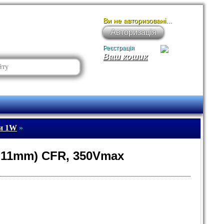
Ви не авторизовані...
Авторизація
Реєстрація
Ваш кошик
ри 1W
»
=11mm) CFR, 350Vmax