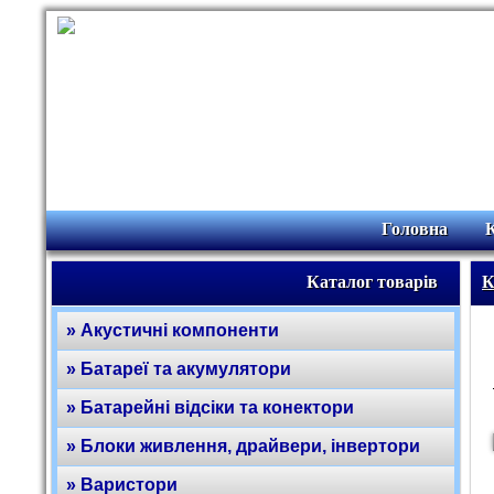
Головна
Каталог товарів
К
» Акустичні компоненти
» Батареї та акумулятори
» Батарейні відсіки та конектори
» Блоки живлення, драйвери, інвертори
» Варистори