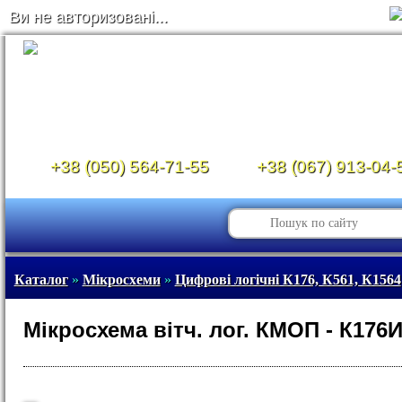
Ви не авторизовані...
+38 (050) 564-71-55
+38 (067) 913-04-
Каталог
»
Мікросхеми
»
Цифрові логічні К176, К561, К1564
Мікросхема вітч. лог. КМОП - К176