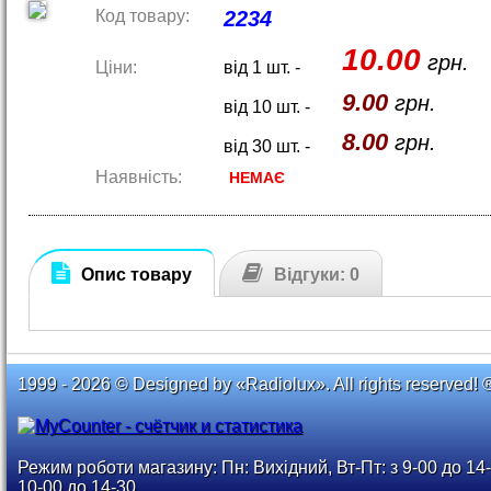
Код товару:
2234
10.00
грн.
Ціни:
від 1 шт. -
9.00
грн.
від 10 шт. -
8.00
грн.
від 30 шт. -
Наявність:
НЕМАЄ
Опис товару
Відгуки: 0
1999 - 2026 © Designed by «Radiolux». All rights reserved! 
Режим роботи магазину: Пн: Вихідний, Вт-Пт: з 9-00 до 14-
10-00 до 14-30