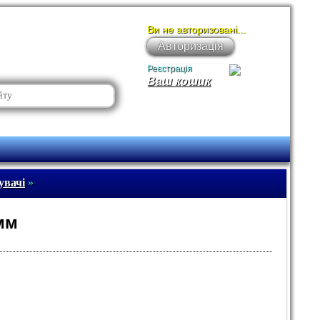
Ви не авторизовані...
Авторизація
Реєстрація
Ваш кошик
увачі
»
мм