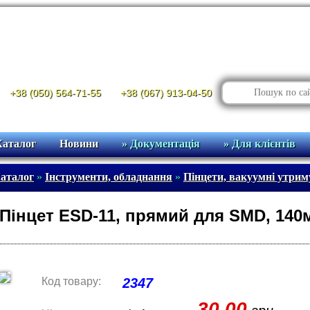
+38 (050) 564-71-55
+38 (067) 913-04-50
Каталог
Новини
» Документація
» Для клієнтів
аталог
»
Інструменти, обладнання
»
Пінцети, вакуумні утрим
Пінцет ESD-11, прямий для SMD, 140
Код товару:
2347
30.00