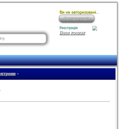
Ви не авторизовані...
Авторизація
Реєстрація
Ваш кошик
оптрони
»
6