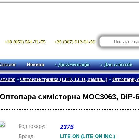
+38 (050) 564-71-55
+38 (067) 913-04-50
Каталог
Новини
» Документація
» Для клієнтів
аталог
»
Оптоелектроніка (LED, LCD, лампи...)
»
Оптопари, 
Оптопара симісторна MOC3063, DIP-
Код товару:
2375
Бренд:
LITE-ON (LITE-ON INC.)