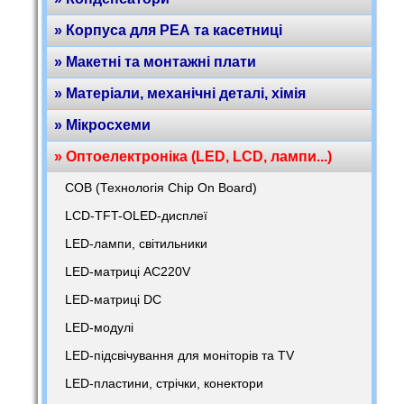
» Корпуса для РЕА та касетниці
» Макетні та монтажні плати
» Матеріали, механічні деталі, хімія
» Мікросхеми
» Оптоелектроніка (LED, LCD, лампи...)
COB (Технологія Chip On Board)
LCD-TFT-OLED-дисплеї
LED-лампи, світильники
LED-матриці AC220V
LED-матриці DC
LED-модулі
LED-підсвічування для моніторів та TV
LED-пластини, стрічки, конектори