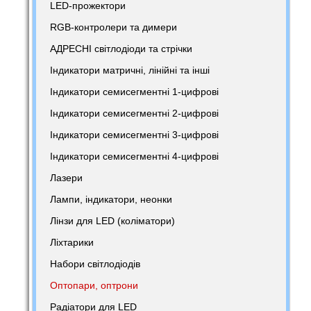
LED-прожектори
RGB-контролери та димери
АДРЕСНІ світлодіоди та стрічки
Індикатори матричні, лінійні та інші
Індикатори семисегментні 1-цифрові
Індикатори семисегментні 2-цифрові
Індикатори семисегментні 3-цифрові
Індикатори семисегментні 4-цифрові
Лазери
Лампи, індикатори, неонки
Лінзи для LED (коліматори)
Ліхтарики
Набори світлодіодів
Оптопари, оптрони
Радіатори для LED