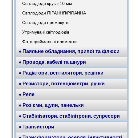
Світлодіоди круглі 10 мм
Світлодіоди ПІРАННЯ/PIRANHA
Світлодіоди прямокутні
Утримувачі світлодіодів
Фотоприймальні елементи
» Паяльне обладнання, припої та флюси
» Провода, кабелі та шнури
» Радіатори, вентилятори, решітки
» Резистори, потенціометри, ручки
» Реле
» Роз'єми, щупи, панельки
» Стабілізатори, стабілітрони, супресори
» Транзистори
» Трансформатори, осердя, індуктивності