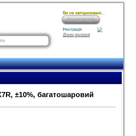
Ви не авторизовані...
Авторизація
Реєстрація
Ваш кошик
 X7R, ±10%, багатошаровий