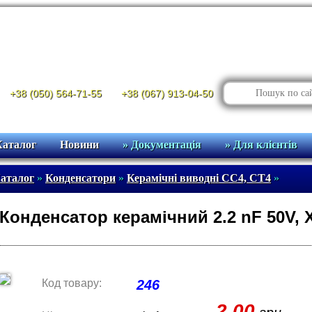
+38 (050) 564-71-55
+38 (067) 913-04-50
Каталог
Новини
» Документація
» Для клієнтів
аталог
»
Конденсатори
»
Керамічні виводні CC4, CT4
»
Конденсатор керамічний 2.2 nF 50V,
Код товару:
246
2.00