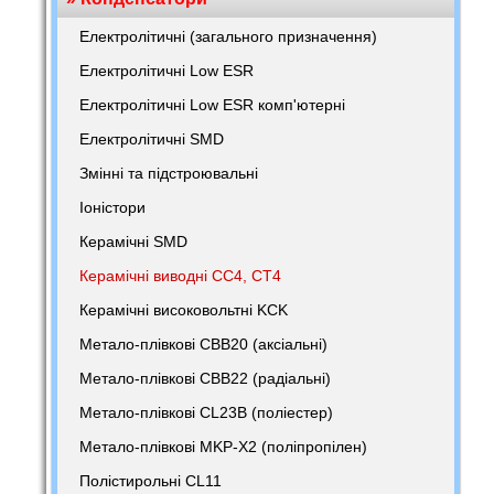
Електролітичні (загального призначення)
Електролітичні Low ESR
Електролітичні Low ESR комп'ютерні
Електролітичні SMD
Змінні та підстроювальні
Іоністори
Керамічні SMD
Керамічні виводні CC4, CT4
Керамічні високовольтні KCK
Метало-плівкові CBB20 (аксіальні)
Метало-плівкові CBB22 (радіальні)
Метало-плівкові CL23B (поліестер)
Метало-плівкові MKP-X2 (поліпропілен)
Полістирольні CL11