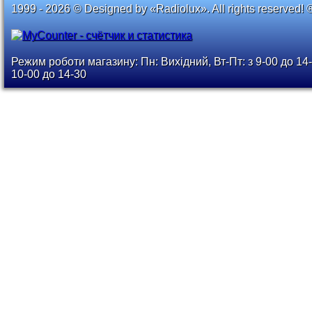
1999 - 2026 © Designed by «Radiolux». All rights reserved! 
Режим роботи магазину: Пн: Вихідний, Вт-Пт: з 9-00 до 14-
10-00 до 14-30