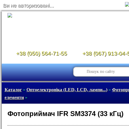
Ви не авторизовані...
+38 (050) 564-71-55
+38 (067) 913-04-
Каталог
»
Оптоелектроніка (LED, LCD, лампи...)
»
Фотопр
елементи
»
Фотоприймач IFR SM3374 (33 кГц)