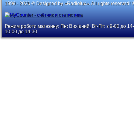
1999 - 2026 © Designed by «Radiolux». All rights reserved! 
Режим роботи магазину: Пн: Вихідний, Вт-Пт: з 9-00 до 14-
10-00 до 14-30