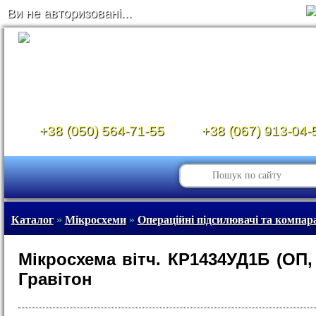
Ви не авторизовані...
+38 (050) 564-71-55
+38 (067) 913-04-
Каталог
»
Мікросхеми
»
Операційні підсилювачі та компар
Мікросхема вітч. КР1434УД1Б (ОП, 
Гравітон