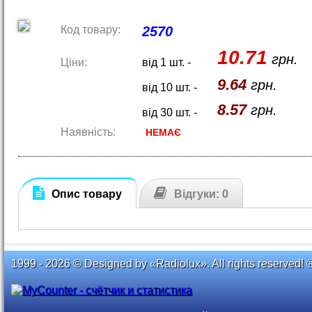
Код товару:
2570
10.71
грн.
Ціни:
від 1 шт. -
9.64
грн.
від 10 шт. -
8.57
грн.
від 30 шт. -
Наявність:
НЕМАЄ
Опис товару
Відгуки: 0
1999 - 2026 © Designed by «Radiolux». All rights reserved! 