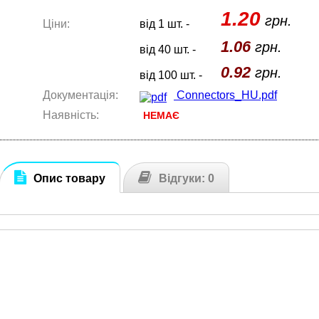
1.20
грн.
Ціни:
від 1 шт. -
1.06
грн.
від 40 шт. -
0.92
грн.
від 100 шт. -
Документація:
Connectors_HU.pdf
Наявність:
НЕМАЄ
Опис товару
Відгуки: 0