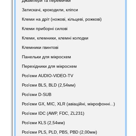
Джампери та перемички
Затискачі, крокодили, кліпси
Клеми на дріт (ножові, кільцеві, рожкові)
Клеми приборні силові
Клеми, клемники, клемні колодки
Клемники гвинтові
Панельки для мікросхем
Перехідники для мікросхем
Роз'єми AUDIO-VIDEO-TV
Роз'єми BLS, BLD (2,54мм)
Роз'єми D-SUB
Роз'єми GX, MIC, XLR (авіаційні, мікрофонні...)
Роз'єми IDC (AWP, FDC, ZL231)
Роз'єми KLS (2,54мм)
Роз'єми PLS, PLD, PBS, PBD (2,00мм)