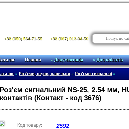
+38 (050) 564-71-55
+38 (067) 913-04-50
Каталог
Новини
» Документація
» Для клієнтів
аталог
»
Роз'єми, щупи, панельки
»
Роз'єми сигнальні
»
Роз'єм сигнальний NS-25, 2.54 мм, HU
контактів (Контакт - код 3676)
Код товару:
2592