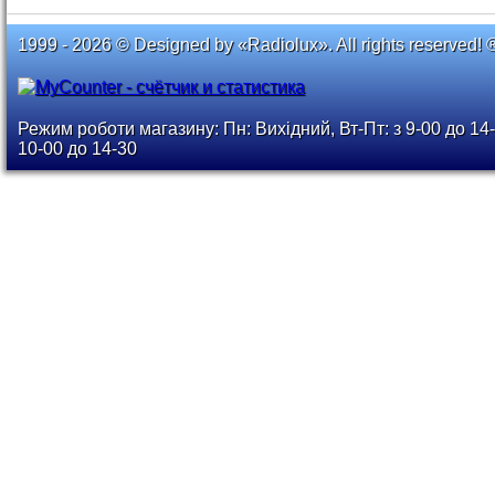
1999 - 2026 © Designed by «Radiolux». All rights reserved! 
Режим роботи магазину: Пн: Вихідний, Вт-Пт: з 9-00 до 14-
10-00 до 14-30