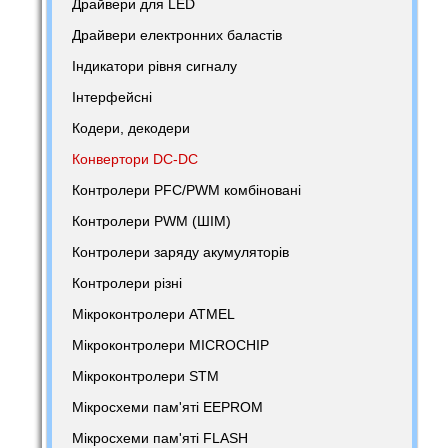
Драйвери для LED
Драйвери електронних баластів
Індикатори рівня сигналу
Інтерфейсні
Кодери, декодери
Конвертори DC-DC
Контролери PFC/PWM комбіновані
Контролери PWM (ШІМ)
Контролери заряду акумуляторів
Контролери різні
Мікроконтролери ATMEL
Мікроконтролери MICROCHIP
Мікроконтролери STM
Мікросхеми пам'яті EEPROM
Мікросхеми пам'яті FLASH