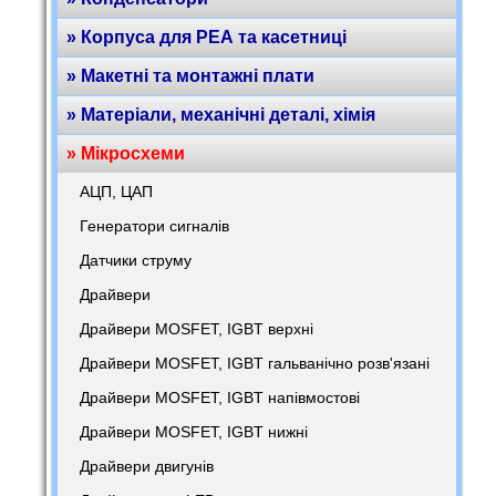
» Корпуса для РЕА та касетниці
» Макетні та монтажні плати
» Матеріали, механічні деталі, хімія
» Мікросхеми
АЦП, ЦАП
Генератори сигналів
Датчики струму
Драйвери
Драйвери MOSFET, IGBT верхні
Драйвери MOSFET, IGBT гальванічно розв'язані
Драйвери MOSFET, IGBT напівмостові
Драйвери MOSFET, IGBT нижні
Драйвери двигунів