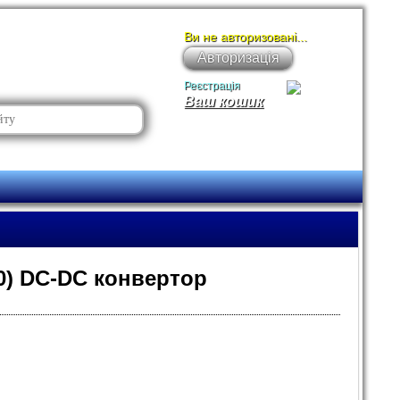
Ви не авторизовані...
Авторизація
Реєстрація
Ваш кошик
0) DC-DC конвертор