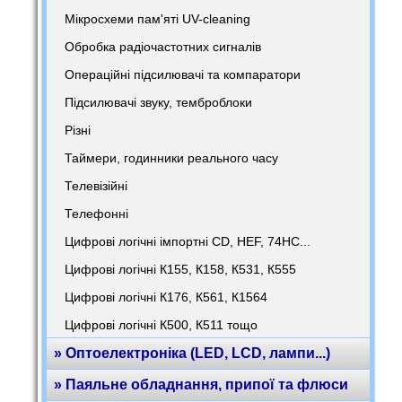
Мікросхеми пам'яті UV-cleaning
Обробка радіочастотних сигналів
Операційні підсилювачі та компаратори
Підсилювачі звуку, темброблоки
Різні
Таймери, годинники реального часу
Телевізійні
Телефонні
Цифрові логічні імпортні CD, HEF, 74HC...
Цифрові логічні К155, К158, К531, К555
Цифрові логічні К176, К561, К1564
Цифрові логічні К500, К511 тощо
» Оптоелектроніка (LED, LCD, лампи...)
» Паяльне обладнання, припої та флюси