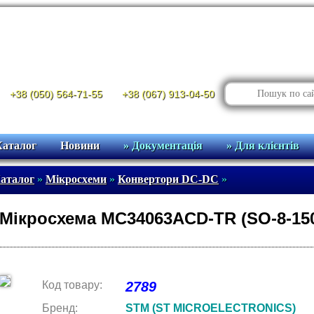
+38 (050) 564-71-55
+38 (067) 913-04-50
Каталог
Новини
» Документація
» Для клієнтів
аталог
»
Мікросхеми
»
Конвертори DC-DC
»
Мікросхема MC34063ACD-TR (SO-8-15
Код товару:
2789
Бренд:
STM (ST MICROELECTRONICS)