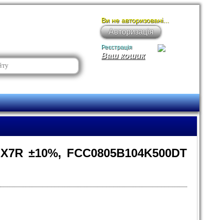
Ви не авторизовані...
Авторизація
Реєстрація
Ваш кошик
, X7R ±10%, FCC0805B104K500DT