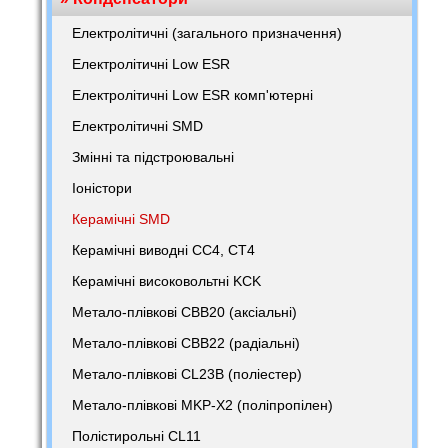
Електролітичні (загального призначення)
Електролітичні Low ESR
Електролітичні Low ESR комп'ютерні
Електролітичні SMD
Змінні та підстроювальні
Іоністори
Керамічні SMD
Керамічні виводні CC4, CT4
Керамічні високовольтні KCK
Метало-плівкові CBB20 (аксіальні)
Метало-плівкові CBB22 (радіальні)
Метало-плівкові CL23B (поліестер)
Метало-плівкові MKP-X2 (поліпропілен)
Полістирольні CL11