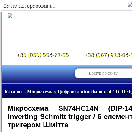
Ви не авторизовані...
+38 (050) 564-71-55
+38 (067) 913-04-
Каталог
»
Мікросхеми
»
Цифрові логічні імпортні CD, HEF,
Мікросхема SN74HC14N (DIP-1
inverting Schmitt trigger / 6 елемен
тригером Шмітта