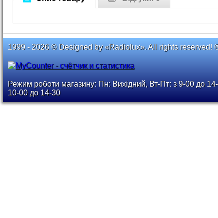
1999 - 2026 © Designed by «Radiolux». All rights reserved! 
Режим роботи магазину: Пн: Вихідний, Вт-Пт: з 9-00 до 14-
10-00 до 14-30