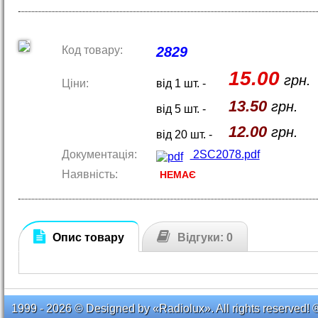
Код товару:
2829
15.00
грн.
Ціни:
від 1 шт. -
13.50
грн.
від 5 шт. -
12.00
грн.
від 20 шт. -
Документація:
2SC2078.pdf
Наявність:
НЕМАЄ
Опис товару
Відгуки: 0
1999 - 2026 © Designed by «Radiolux». All rights reserved! 