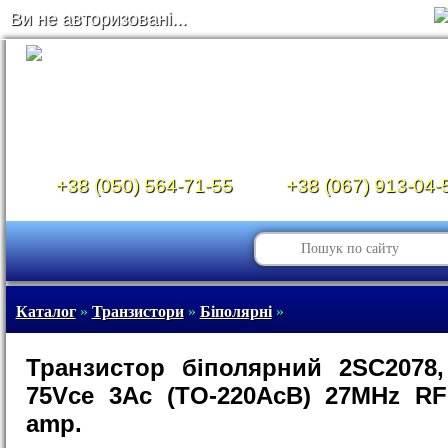
Ви не авторизовані...
+38 (050) 564-71-55
+38 (067) 913-04-
Каталог
»
Транзистори
»
Біполярні
»
Транзистор біполярний 2SC2078,
75Vce 3Ac (TO-220AcB) 27MHz R
amp.