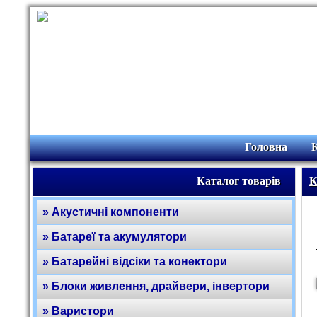
Головна
Каталог товарів
К
» Акустичні компоненти
» Батареї та акумулятори
» Батарейні відсіки та конектори
» Блоки живлення, драйвери, інвертори
» Варистори