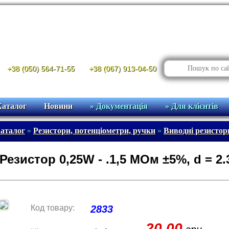
+38 (050) 564-71-55
+38 (067) 913-04-50
Каталог
Новини
» Документація
» Для клієнтів
аталог
»
Резистори, потенціометри, ручки
»
Виводні резистор
Резистор 0,25W - .1,5 МОм ±5%, d = 2
Код товару:
2833
20.00