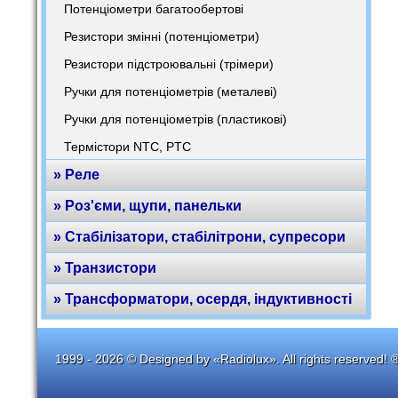
Потенціометри багатообертові
Резистори змінні (потенціометри)
Резистори підстроювальні (трімери)
Ручки для потенціометрів (металеві)
Ручки для потенціометрів (пластикові)
Термістори NTC, PTC
» Реле
» Роз'єми, щупи, панельки
» Стабілізатори, стабілітрони, супресори
» Транзистори
» Трансформатори, осердя, індуктивності
1999 - 2026 © Designed by «Radiolux». All rights reserved! 