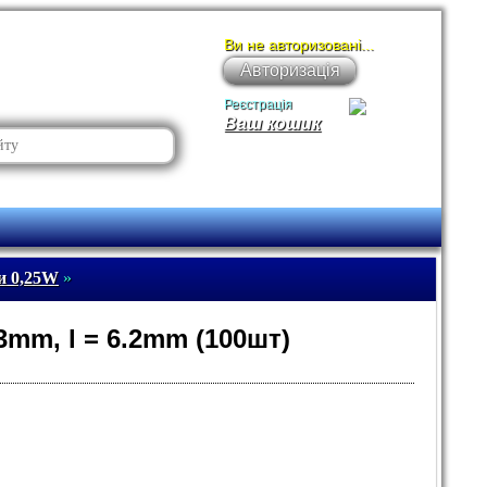
Ви не авторизовані...
Авторизація
Реєстрація
Ваш кошик
и 0,25W
»
.3mm, l = 6.2mm (100шт)