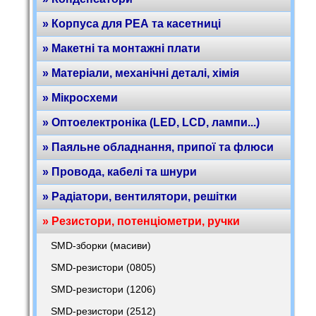
» Корпуса для РЕА та касетниці
» Макетні та монтажні плати
» Матеріали, механічні деталі, хімія
» Мікросхеми
» Оптоелектроніка (LED, LCD, лампи...)
» Паяльне обладнання, припої та флюси
» Провода, кабелі та шнури
» Радіатори, вентилятори, решітки
» Резистори, потенціометри, ручки
SMD-зборки (масиви)
SMD-резистори (0805)
SMD-резистори (1206)
SMD-резистори (2512)