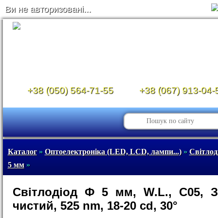
Ви не авторизовані...
+38 (050) 564-71-55
+38 (067) 913-04-
Каталог
»
Оптоелектроніка (LED, LCD, лампи...)
»
Світлод
5 мм
»
Світлодіод Ф 5 мм, W.L., C05, 
чистий, 525 nm, 18-20 cd, 30°