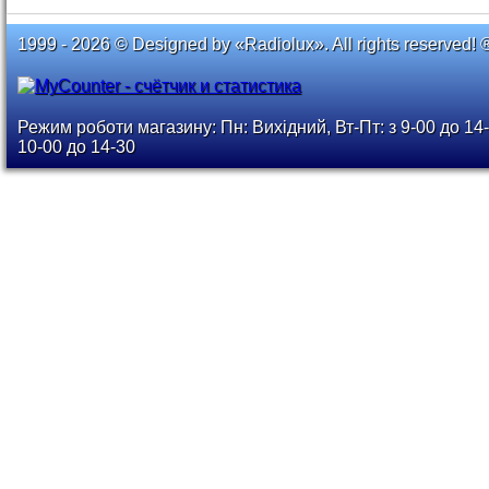
1999 - 2026 © Designed by «Radiolux». All rights reserved! 
Режим роботи магазину: Пн: Вихідний, Вт-Пт: з 9-00 до 14-
10-00 до 14-30