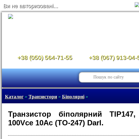
Ви не авторизовані...
+38 (050) 564-71-55
+38 (067) 913-04-
Каталог
»
Транзистори
»
Біполярні
»
Транзистор біполярний TIP147,
100Vce 10Ac (TO-247) Darl.