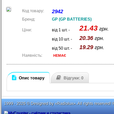
Код товару:
2942
Бренд:
GP (GP BATTERIES)
21.43
грн.
Ціни:
від 1 шт. -
20.36
грн.
від 10 шт. -
19.29
грн.
від 50 шт. -
Наявність:
НЕМАЄ
Опис товару
Відгуки: 0
1999 - 2026 © Designed by «Radiolux». All rights reserved! 