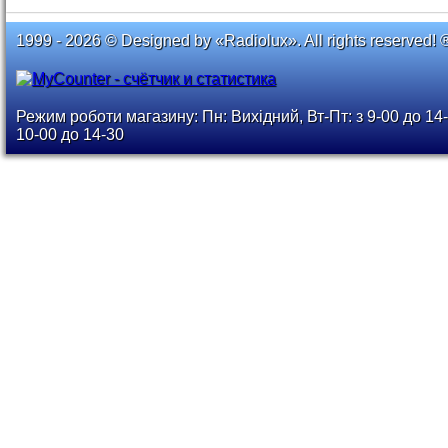
1999 - 2026 © Designed by «Radiolux». All rights reserved! 
Режим роботи магазину: Пн: Вихідний, Вт-Пт: з 9-00 до 14-
10-00 до 14-30