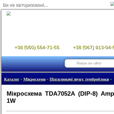
Ви не авторизовані...
+38 (050) 564-71-55
+38 (067) 913-04-
Каталог
»
Мікросхеми
»
Підсилювачі звуку, темброблоки
»
Мікросхема TDA7052A (DIP-8) Amp
1W