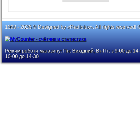
1999 - 2026 © Designed by «Radiolux». All rights reserved! 
Режим роботи магазину: Пн: Вихідний, Вт-Пт: з 9-00 до 14-
10-00 до 14-30