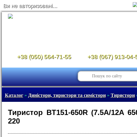
Ви не авторизовані...
+38 (050) 564-71-55
+38 (067) 913-04-
Каталог
»
Диністори, тиристори та симістори
»
Тиристори
Тиристор BT151-650R (7.5A/12A 65
220