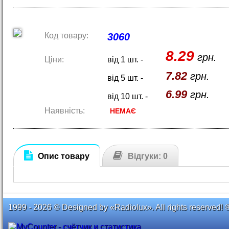
Код товару:
3060
8.29
грн.
Ціни:
від 1 шт. -
7.82
грн.
від 5 шт. -
6.99
грн.
від 10 шт. -
Наявність:
НЕМАЄ
Опис товару
Відгуки: 0
1999 - 2026 © Designed by «Radiolux». All rights reserved! 