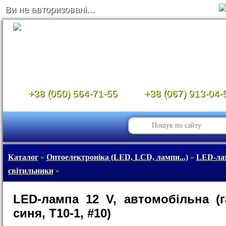
Ви не авторизовані...
+38 (050) 564-71-55
+38 (067) 913-04-
Каталог
»
Оптоелектроніка (LED, LCD, лампи...)
»
LED-ла
світильники
»
LED-лампа 12 V, автомобільна (г
синя, T10-1, #10)