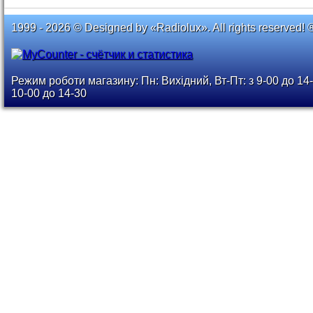
1999 - 2026 © Designed by «Radiolux». All rights reserved! 
Режим роботи магазину: Пн: Вихідний, Вт-Пт: з 9-00 до 14-
10-00 до 14-30