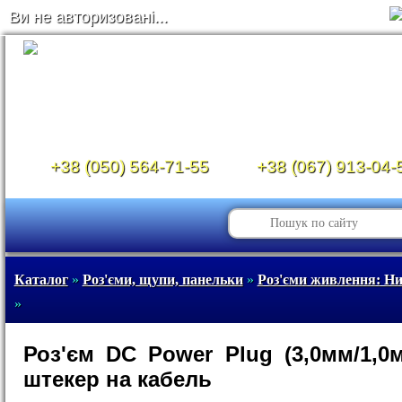
Ви не авторизовані...
+38 (050) 564-71-55
+38 (067) 913-04-
Каталог
»
Роз'єми, щупи, панельки
»
Роз'єми живлення: Ни
»
Роз'єм DC Power Plug (3,0мм/1,0
штекер на кабель