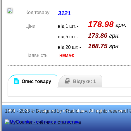
Код товару:
3121
178.98
грн.
Ціни:
від 1 шт. -
173.86
грн.
від 5 шт. -
168.75
грн.
від 20 шт. -
Наявність:
НЕМАЄ
Опис товару
Відгуки: 1
1999 - 2026 © Designed by «Radiolux». All rights reserved! 