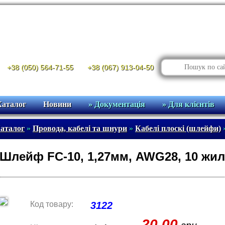
+38 (050) 564-71-55
+38 (067) 913-04-50
Каталог
Новини
» Документація
» Для клієнтів
аталог
»
Провода, кабелі та шнури
»
Кабелі плоскі (шлейфи)
Шлейф FC-10, 1,27мм, AWG28, 10 жил
Код товару:
3122
20.00