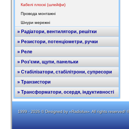
Кабелі плоскі (шлейфи)
Провода монтажні
Шнури мережні
» Радіатори, вентилятори, решітки
» Резистори, потенціометри, ручки
» Реле
» Роз'єми, щупи, панельки
» Стабілізатори, стабілітрони, супресори
» Транзистори
» Трансформатори, осердя, індуктивності
1999 - 2026 © Designed by «Radiolux». All rights reserved! 