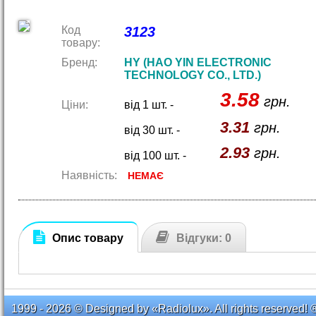
Код
3123
товару:
Бренд:
HY (HAO YIN ELECTRONIC
TECHNOLOGY CO., LTD.)
3.58
грн.
Ціни:
від 1 шт. -
3.31
грн.
від 30 шт. -
2.93
грн.
від 100 шт. -
Наявність:
НЕМАЄ
Опис товару
Відгуки: 0
1999 - 2026 © Designed by «Radiolux». All rights reserved! 