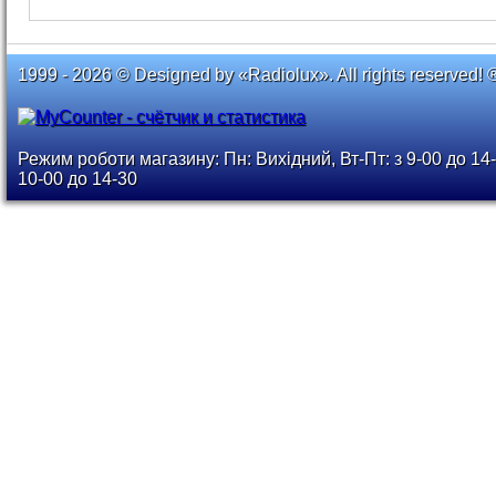
1999 - 2026 © Designed by «Radiolux». All rights reserved! 
Режим роботи магазину: Пн: Вихідний, Вт-Пт: з 9-00 до 14-
10-00 до 14-30