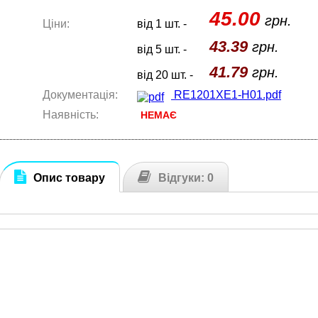
45.00
грн.
Ціни:
від 1 шт. -
43.39
грн.
від 5 шт. -
41.79
грн.
від 20 шт. -
Документація:
RE1201XE1-H01.pdf
Наявність:
НЕМАЄ
Опис товару
Відгуки: 0