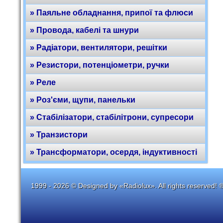
» Паяльне обладнання, припої та флюси
» Провода, кабелі та шнури
» Радіатори, вентилятори, решітки
» Резистори, потенціометри, ручки
» Реле
» Роз'єми, щупи, панельки
» Стабілізатори, стабілітрони, супресори
» Транзистори
» Трансформатори, осердя, індуктивності
1999 - 2026 © Designed by «Radiolux». All rights reserved! 