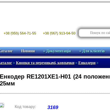
+38 (050) 564-71-55
+38 (067) 913-04-50
Каталог
Новини
» Документація
» Для клієнтів
аталог
»
Кнопки та перемикачі, ковпачки
»
Енкодери
»
Енкодер RE1201XE1-H01 (24 положення
25мм
Код товару:
3169