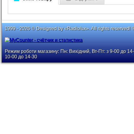
1999 - 2026 © Designed by «Radiolux». All rights reserved! 
Режим роботи магазину: Пн: Вихідний, Вт-Пт: з 9-00 до 14-
10-00 до 14-30