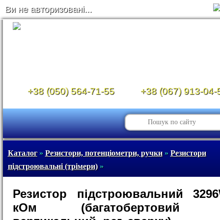
Ви не авторизовані...
+38 (050) 564-71-55
+38 (067) 913-04-
Каталог
»
Резистори, потенціометри, ручки
»
Резистори
підстроювальні (трімери)
»
Резистор підстроювальний 3296
кОм (багатобертовий /1