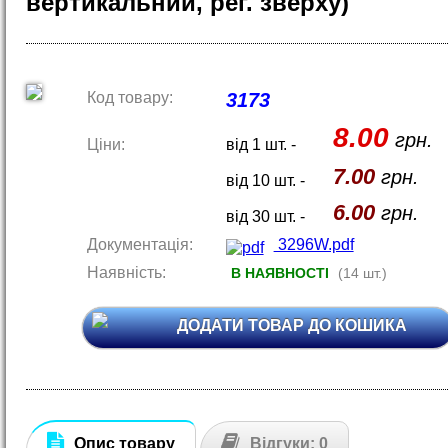
вертикальний, рег. зверху)
Код товару:
3173
8.00
грн.
Ціни:
від 1 шт. -
7.00
грн.
від 10 шт. -
6.00
грн.
від 30 шт. -
Документація:
3296W.pdf
Наявність:
В НАЯВНОСТІ
(14 шт.)
ДОДАТИ ТОВАР ДО КОШИКА
Опис товару
Відгуки: 0