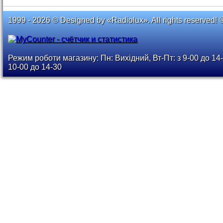
1999 - 2026 © Designed by «Radiolux». All rights reserved! 
Режим роботи магазину: Пн: Вихідний, Вт-Пт: з 9-00 до 14-
10-00 до 14-30