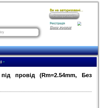
Ви не авторизовані...
Авторизація
Реєстрація
Ваш кошик
м)
»
 під провід (Rm=2.54mm, Без