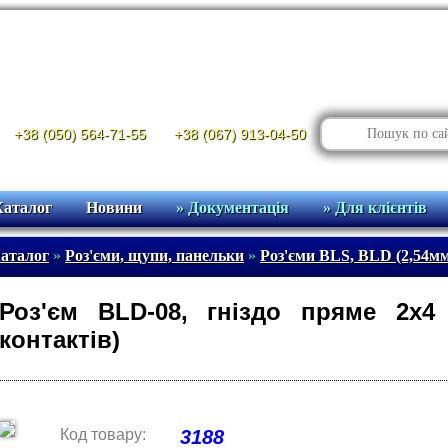
+38 (050) 564-71-55
+38 (067) 913-04-50
Каталог
Новини
» Документація
» Для клієнтів
аталог
»
Роз'єми, щупи, панельки
»
Роз'єми BLS, BLD (2,54м
Роз'єм BLD-08, гніздо пряме 2х4
контактів)
Код товару:
3188