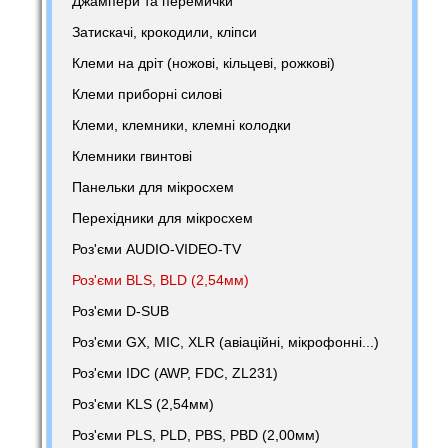
Джампери та перемички
Затискачі, крокодили, кліпси
Клеми на дріт (ножові, кільцеві, рожкові)
Клеми приборні силові
Клеми, клемники, клемні колодки
Клемники гвинтові
Панельки для мікросхем
Перехідники для мікросхем
Роз'єми AUDIO-VIDEO-TV
Роз'єми BLS, BLD (2,54мм)
Роз'єми D-SUB
Роз'єми GX, MIC, XLR (авіаційні, мікрофонні...)
Роз'єми IDC (AWP, FDC, ZL231)
Роз'єми KLS (2,54мм)
Роз'єми PLS, PLD, PBS, PBD (2,00мм)