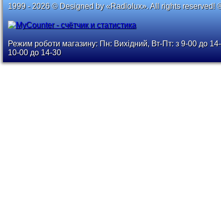
1999 - 2026 © Designed by «Radiolux». All rights reserved! 
Режим роботи магазину: Пн: Вихідний, Вт-Пт: з 9-00 до 14-
10-00 до 14-30