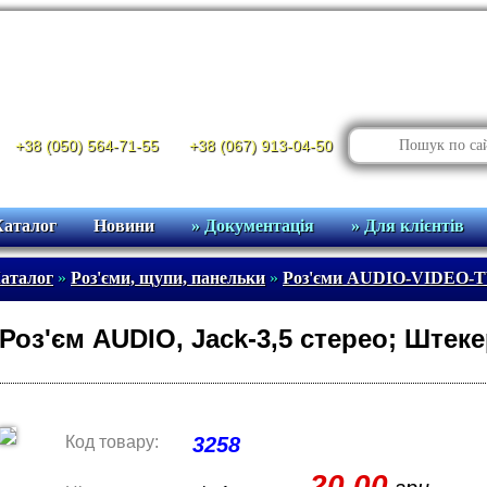
+38 (050) 564-71-55
+38 (067) 913-04-50
Каталог
Новини
» Документація
» Для клієнтів
аталог
»
Роз'єми, щупи, панельки
»
Роз'єми AUDIO-VIDEO-
Роз'єм AUDIO, Jack-3,5 стерео; Штек
Код товару:
3258
20.00