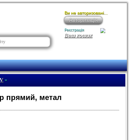
Ви не авторизовані...
Авторизація
Реєстрація
Ваш кошик
TV
»
ер прямий, метал