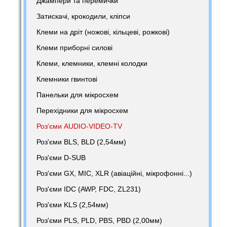
Джампери та перемички
Затискачі, крокодили, кліпси
Клеми на дріт (ножові, кільцеві, рожкові)
Клеми приборні силові
Клеми, клемники, клемні колодки
Клемники гвинтові
Панельки для мікросхем
Перехідники для мікросхем
Роз'єми AUDIO-VIDEO-TV
Роз'єми BLS, BLD (2,54мм)
Роз'єми D-SUB
Роз'єми GX, MIC, XLR (авіаційні, мікрофонні...)
Роз'єми IDC (AWP, FDC, ZL231)
Роз'єми KLS (2,54мм)
Роз'єми PLS, PLD, PBS, PBD (2,00мм)