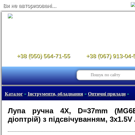
Ви не авторизовані...
+38 (050) 564-71-55
+38 (067) 913-04-
Каталог
»
Інструменти, обладнання
»
Оптичні прилади
»
Лупа ручна 4X, D=37mm (MG6B
діоптрій) з підсвічуванням, 3x1.5V