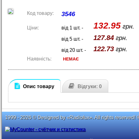
Код товару:
3546
132.95
грн.
Ціни:
від 1 шт. -
127.84
грн.
від 5 шт. -
122.73
грн.
від 20 шт. -
Наявність:
НЕМАЄ
Опис товару
Відгуки: 0
1999 - 2026 © Designed by «Radiolux». All rights reserved! 