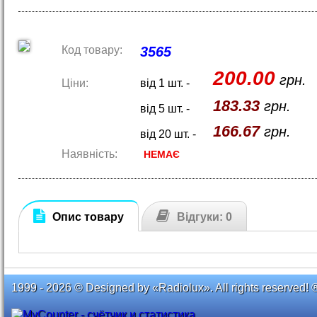
Код товару:
3565
200.00
грн.
Ціни:
від 1 шт. -
183.33
грн.
від 5 шт. -
166.67
грн.
від 20 шт. -
Наявність:
НЕМАЄ
Опис товару
Відгуки: 0
1999 - 2026 © Designed by «Radiolux». All rights reserved! 