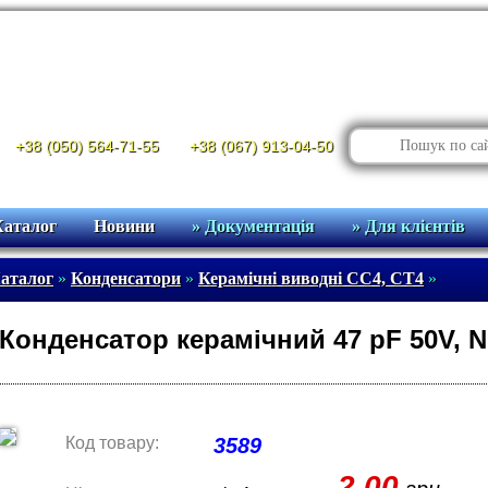
+38 (050) 564-71-55
+38 (067) 913-04-50
Каталог
Новини
» Документація
» Для клієнтів
аталог
»
Конденсатори
»
Керамічні виводні CC4, CT4
»
Конденсатор керамічний 47 pF 50V, 
Код товару:
3589
2.00