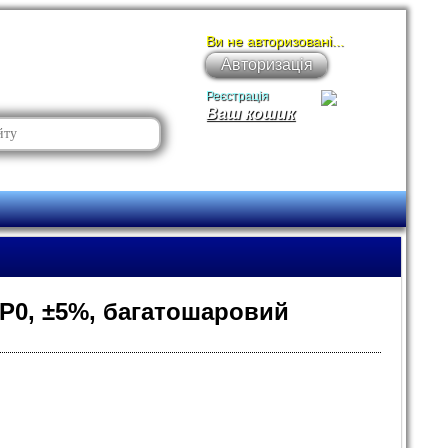
Ви не авторизовані...
Авторизація
Реєстрація
Ваш кошик
NP0, ±5%, багатошаровий