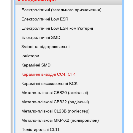
Електролітичні (загального призначення)
Електролітичні Low ESR
Електролітичні Low ESR комп'ютерні
Електролітичні SMD
Змінні та підстроювальні
Іоністори
Керамічні SMD
Керамічні виводні CC4, CT4
Керамічні високовольтні KCK
Метало-плівкові CBB20 (аксіальні)
Метало-плівкові CBB22 (радіальні)
Метало-плівкові CL23B (поліестер)
Метало-плівкові MKP-X2 (поліпропілен)
Полістирольні CL11